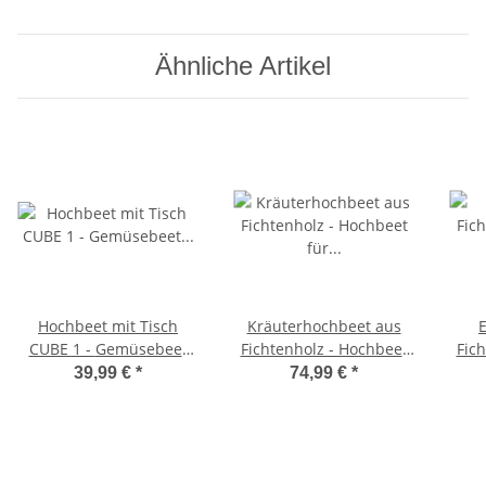
Ähnliche Artikel
Hochbeet mit Tisch
Kräuterhochbeet aus
CUBE 1 - Gemüsebeet
Fichtenholz - Hochbeet
Fic
Kräuterbeet - Beet für
für Kräuter & Gemüse
in L
39,99 €
*
74,99 €
*
Balkon & Terrasse
124x90x73cm
Gem